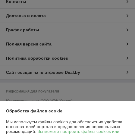
Контакты
Доставка и оплата
График работы
Полная версия сайта
Политика обработки cookies
Сайт создан на платформе Deal.by
Информация для покупателя
Юридическое лицо:
ООО "АТФ "Орион"
212011, г. Могилев, ул. Калужская, 41, кабинет 309
Обработка файлов cookie
Регистрационный номер ЕГР: 700033502
Мы используем файлы cookies для обеспечения удобства
УНП: 700033502
пользователей портала и предоставления персональных
рекомендаций.
Вы можете настроить файлы cookies или
Регистрационный орган: Могилевский облисполком