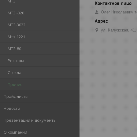
МТЗ
Олег Николаевич т
МТЗ -320
МТЗ-3022
ул. Калужская, 41,
Мтз-1221
МТЗ-80
Рессоры
Стекла
Прочее
Прайс-листы
Новости
Презентации и документы
О компании