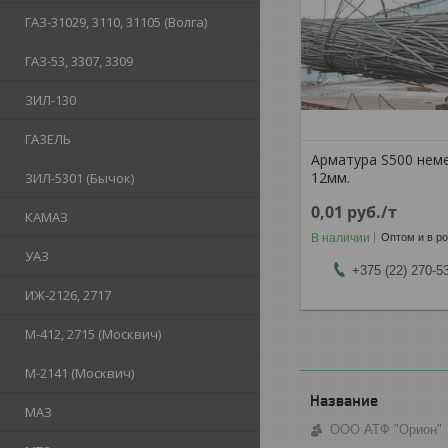
ГАЗ-31029, 3110, 31105 (Волга)
ГАЗ-53, 3307, 3309
ЗИЛ-130
ГАЗЕЛЬ
Арматура S500 нем
12мм.
ЗИЛ-5301 (Бычок)
0,01
руб.
/т
КАМАЗ
В наличии
Оптом и в р
УАЗ
+375 (22) 270-5
ИЖ-2126, 2717
М-412, 2715 (Москвич)
М-2141 (Москвич)
МАЗ
ООО АТФ "Орион"