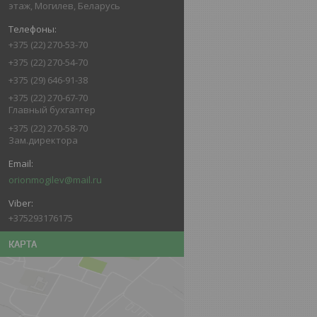
этаж, Могилев, Беларусь
+375 (22) 270-53-70
+375 (22) 270-54-70
+375 (29) 646-91-38
+375 (22) 270-67-70
Главный бухгалтер
+375 (22) 270-58-70
Зам.директора
orionmogilev@mail.ru
+375293176175
КАРТА