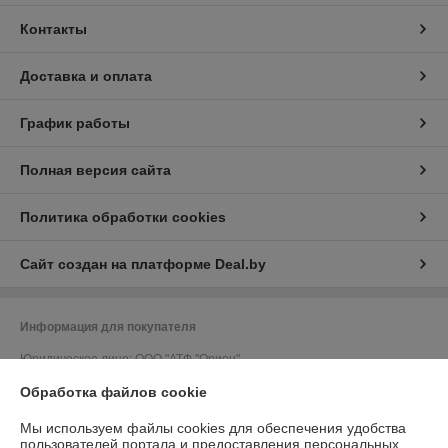
Контакты
Доставка и оплата
График работы
Полная версия сайта
Политика обработки cookies
Сайт создан на платформе Deal.by
Информация для покупателя
Юридическое лицо:
ООО "АТФ "Орион"
212011, г. Могилев, ул. Калужская, 41, кабинет 309
Обработка файлов cookie
Регистрационный номер ЕГР: 700033502
Мы используем файлы cookies для обеспечения удобства
УНП: 700033502
пользователей портала и предоставления персональных