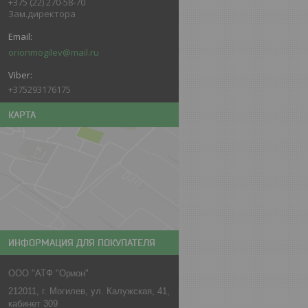
+375 (22) 270-58-70
Зам.директора
orionmogilev@mail.ru
+375293176175
КАРТА
ИНФОРМАЦИЯ ДЛЯ ПОКУПАТЕЛЯ
ООО "АТФ "Орион"
212011, г. Могилев, ул. Калужская, 41,
кабинет 309