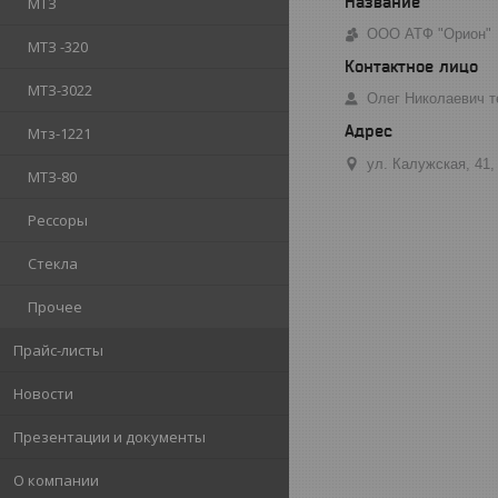
МТЗ
ООО АТФ "Орион"
МТЗ -320
МТЗ-3022
Олег Николаевич т
Мтз-1221
ул. Калужская, 41,
МТЗ-80
Рессоры
Стекла
Прочее
Прайс-листы
Новости
Презентации и документы
О компании