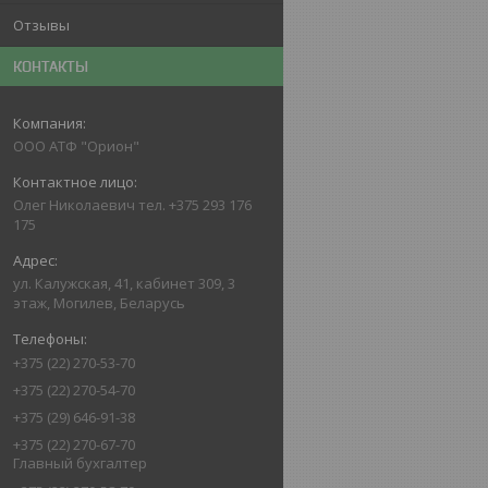
Отзывы
КОНТАКТЫ
ООО АТФ "Орион"
Олег Николаевич тел. +375 293 176
175
ул. Калужская, 41, кабинет 309, 3
этаж, Могилев, Беларусь
+375 (22) 270-53-70
+375 (22) 270-54-70
+375 (29) 646-91-38
+375 (22) 270-67-70
Главный бухгалтер