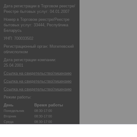
Дата регистрации в Торговом реестре/
Реестре бытовых услуг: 04.01.2007
Номер в Торговом реестре/Реестре
бытовых услуг: 33444, Республика
Беларусь
УНП: 700033502
Регистрационный орган: Могилевский
облисполком
Дата регистрации компании:
25.04.2001
Ссылка на свидетельство/лицензию
Ссылка на свидетельство/лицензию
Ссылка на свидетельство/лицензию
Режим работы:
День
Время работы
Понедельник
08:30-17:00
Вторник
08:30-17:00
Среда
08:30-17:00
Четверг
08:30-17:00
Пятница
08:30-17:00