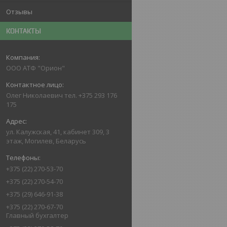
Отзывы
КОНТАКТЫ
ООО АТФ "Орион"
Олег Николаевич тел. +375 293 176
175
ул. Калужская, 41, кабинет 309, 3
этаж, Могилев, Беларусь
+375 (22) 270-53-70
+375 (22) 270-54-70
+375 (29) 646-91-38
+375 (22) 270-67-70
Главный бухгалтер