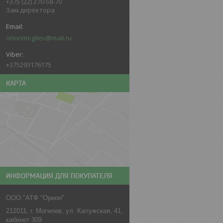
+375 (22) 270-58-70
Зам.директора
orionmogilev@mail.ru
+375293176175
КАРТА
ИНФОРМАЦИЯ ДЛЯ ПОКУПАТЕЛЯ
ООО "АТФ "Орион"
212011, г. Могилев, ул. Калужская, 41,
кабинет 309