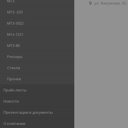
МТЗ
ул. Калужская, 41,
МТЗ -320
МТЗ-3022
Мтз-1221
МТЗ-80
Рессоры
Стекла
Прочее
Прайс-листы
Новости
Презентации и документы
О компании