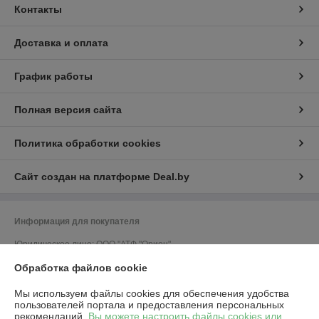
Контакты
Доставка и оплата
График работы
Полная версия сайта
Политика обработки cookies
Сайт создан на платформе Deal.by
Информация для покупателя
Юридическое лицо:
ООО "АТФ "Орион"
212011, г. Могилев, ул. Калужская, 41, кабинет 309
Обработка файлов cookie
Регистрационный номер ЕГР: 700033502
Мы используем файлы cookies для обеспечения удобства
УНП: 700033502
пользователей портала и предоставления персональных
рекомендаций.
Вы можете настроить файлы cookies или