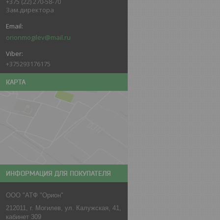
+375 (22) 270-58-70
Зам.директора
orionmogilev@mail.ru
+375293176175
КАРТА
ИНФОРМАЦИЯ ДЛЯ ПОКУПАТЕЛЯ
ООО "АТФ "Орион"
212011, г. Могилев, ул. Калужская, 41,
кабинет 309