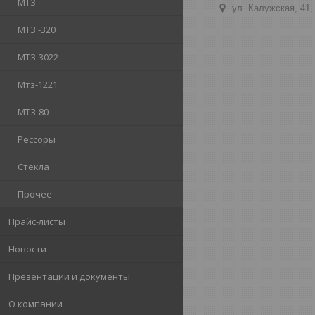
МТЗ
ул. Калужская, 41,
МТЗ -320
МТЗ-3022
Мтз-1221
МТЗ-80
Рессоры
Стекла
Прочее
Прайс-листы
Новости
Презентации и документы
О компании