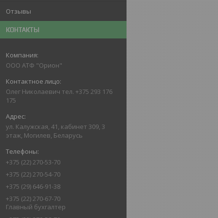
Отзывы
КОНТАКТЫ
ООО АТФ "Орион"
Олег Николаевич тел. +375 293 176
175
ул. Калужская, 41, кабинет 309, 3
этаж, Могилев, Беларусь
+375 (22) 270-53-70
+375 (22) 270-54-70
+375 (29) 646-91-38
+375 (22) 270-67-70
Главный бухгалтер