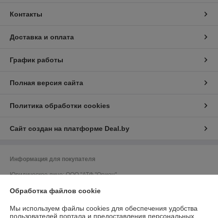
Контакты
Доставка и оплата
График работы
Полная версия сайта
Политика обработки cookies
Сайт создан на платформе Deal.by
Информация для покупателя
Юридическое лицо:
ООО "АТФ "Орион"
212011, г. Могилев, ул. Калужская, 41, кабинет 309
Обработка файлов cookie
Регистрационный номер ЕГР: 700033502
Мы используем файлы cookies для обеспечения удобства
УНП: 700033502
пользователей портала и предоставления персональных