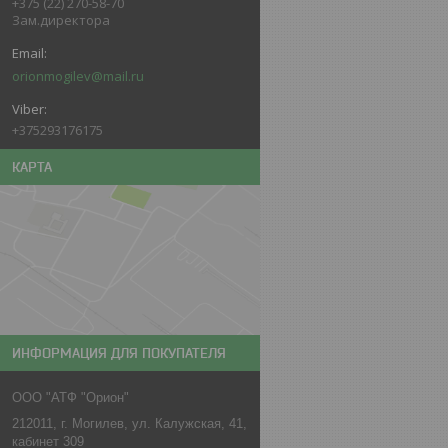
+375 (22) 270-58-70
Зам.директора
orionmogilev@mail.ru
+375293176175
КАРТА
ИНФОРМАЦИЯ ДЛЯ ПОКУПАТЕЛЯ
ООО "АТФ "Орион"
212011, г. Могилев, ул. Калужская, 41,
кабинет 309