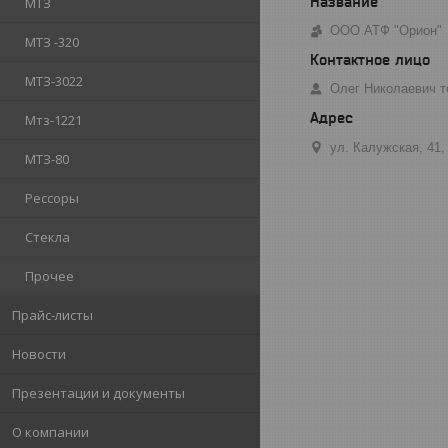
МТЗ
ООО АТФ "Орион"
МТЗ -320
МТЗ-3022
Олег Николаевич т
Мтз-1221
ул. Калужская, 41,
МТЗ-80
Рессоры
Стекла
Прочее
Прайс-листы
Новости
Презентации и документы
О компании