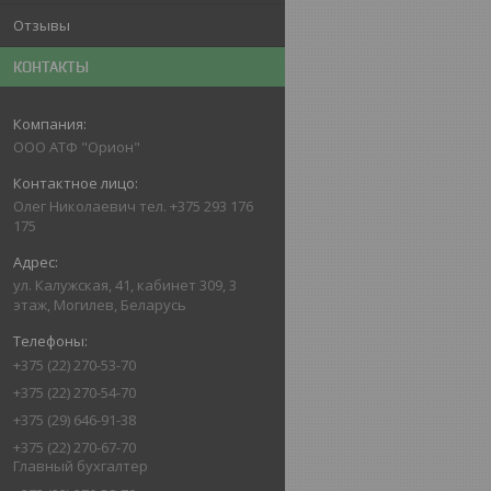
Отзывы
КОНТАКТЫ
ООО АТФ "Орион"
Олег Николаевич тел. +375 293 176
175
ул. Калужская, 41, кабинет 309, 3
этаж, Могилев, Беларусь
+375 (22) 270-53-70
+375 (22) 270-54-70
+375 (29) 646-91-38
+375 (22) 270-67-70
Главный бухгалтер