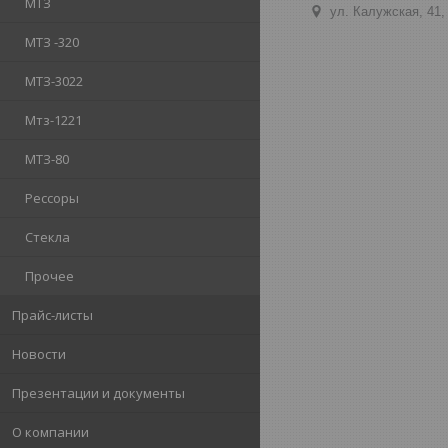
МТЗ
ул. Калужская, 41,
МТЗ -320
МТЗ-3022
Мтз-1221
МТЗ-80
Рессоры
Стекла
Прочее
Прайс-листы
Новости
Презентации и документы
О компании