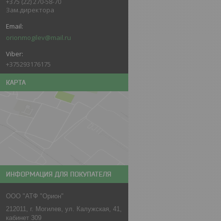
+375 (22) 270-58-70
Зам.директора
orionmogilev@mail.ru
+375293176175
КАРТА
ИНФОРМАЦИЯ ДЛЯ ПОКУПАТЕЛЯ
ООО "АТФ "Орион"
212011, г. Могилев, ул. Калужская, 41,
кабинет 309