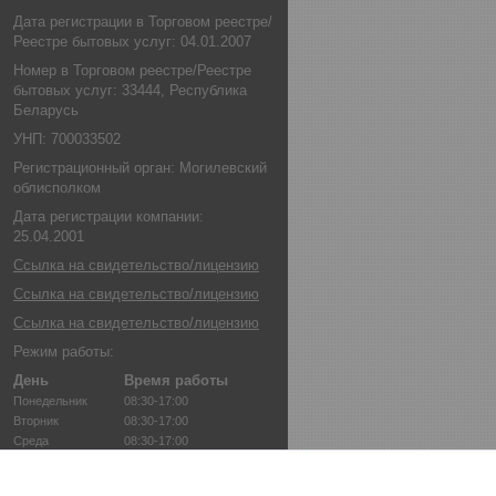
Дата регистрации в Торговом реестре/
Реестре бытовых услуг: 04.01.2007
Номер в Торговом реестре/Реестре
бытовых услуг: 33444, Республика
Беларусь
УНП: 700033502
Регистрационный орган: Могилевский
облисполком
Дата регистрации компании:
25.04.2001
Ссылка на свидетельство/лицензию
Ссылка на свидетельство/лицензию
Ссылка на свидетельство/лицензию
Режим работы:
День
Время работы
Понедельник
08:30-17:00
Вторник
08:30-17:00
Среда
08:30-17:00
Четверг
08:30-17:00
Пятница
08:30-17:00