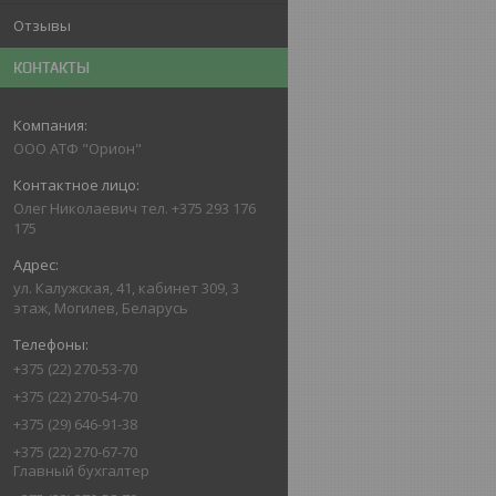
Отзывы
КОНТАКТЫ
ООО АТФ "Орион"
Олег Николаевич тел. +375 293 176
175
ул. Калужская, 41, кабинет 309, 3
этаж, Могилев, Беларусь
+375 (22) 270-53-70
+375 (22) 270-54-70
+375 (29) 646-91-38
+375 (22) 270-67-70
Главный бухгалтер