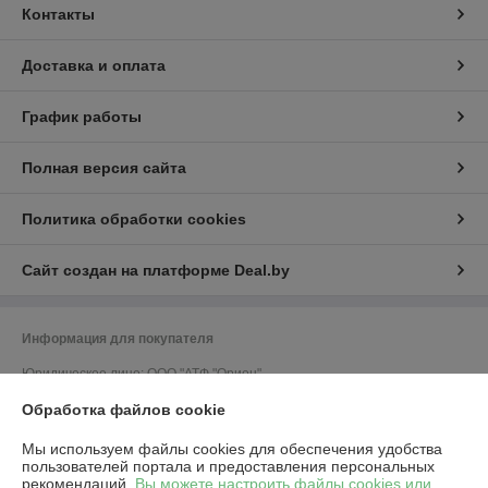
Контакты
Доставка и оплата
График работы
Полная версия сайта
Политика обработки cookies
Сайт создан на платформе Deal.by
Информация для покупателя
Юридическое лицо:
ООО "АТФ "Орион"
212011, г. Могилев, ул. Калужская, 41, кабинет 309
Обработка файлов cookie
Регистрационный номер ЕГР: 700033502
Мы используем файлы cookies для обеспечения удобства
УНП: 700033502
пользователей портала и предоставления персональных
рекомендаций.
Вы можете настроить файлы cookies или