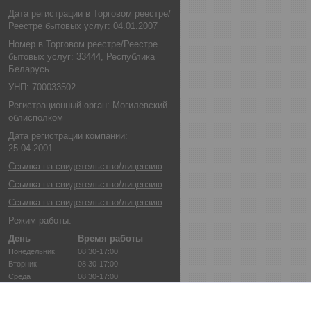
Дата регистрации в Торговом реестре/
Реестре бытовых услуг: 04.01.2007
Номер в Торговом реестре/Реестре
бытовых услуг: 33444, Республика
Беларусь
УНП: 700033502
Регистрационный орган: Могилевский
облисполком
Дата регистрации компании:
25.04.2001
Ссылка на свидетельство/лицензию
Ссылка на свидетельство/лицензию
Ссылка на свидетельство/лицензию
Режим работы:
День
Время работы
Понедельник
08:30-17:00
Вторник
08:30-17:00
Среда
08:30-17:00
Четверг
08:30-17:00
Пятница
08:30-17:00