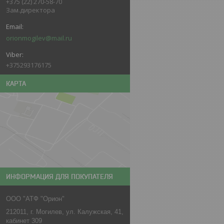
+375 (22) 270-58-70
Зам.директора
orionmogilev@mail.ru
+375293176175
КАРТА
ИНФОРМАЦИЯ ДЛЯ ПОКУПАТЕЛЯ
ООО "АТФ "Орион"
212011, г. Могилев, ул. Калужская, 41,
кабинет 309