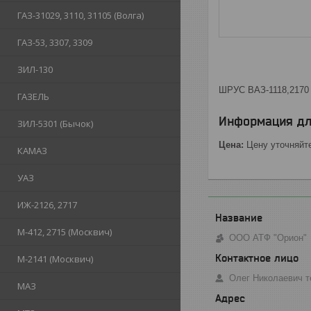
ГАЗ-31029, 3110, 31105 (Волга)
ГАЗ-53, 3307, 3309
ЗИЛ-130
ШРУС ВАЗ-1118,2170
ГАЗЕЛЬ
Информация дл
ЗИЛ-5301 (Бычок)
Цена:
Цену уточняйт
КАМАЗ
УАЗ
ИЖ-2126, 2717
М-412, 2715 (Москвич)
ООО АТФ "Орион"
М-2141 (Москвич)
Олег Николаевич т
МАЗ