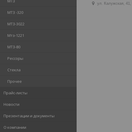
МТЗ
ул. Калужская, 41,
МТЗ -320
МТЗ-3022
Мтз-1221
МТЗ-80
Рессоры
Стекла
Прочее
Прайс-листы
Новости
Презентации и документы
О компании