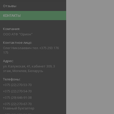
Отзывы
КОНТАКТЫ
ООО АТФ "Орион"
Олег Николаевич тел. +375 293 176
175
ул. Калужская, 41, кабинет 309, 3
этаж, Могилев, Беларусь
+375 (22) 270-53-70
+375 (22) 270-54-70
+375 (29) 646-91-38
+375 (22) 270-67-70
Главный бухгалтер