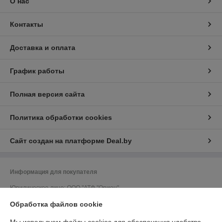
О нас
Контакты
Доставка и оплата
График работы
Полная версия сайта
Политика обработки cookies
Сайт создан на платформе Deal.by
Информация для покупателя
Юридическое лицо:
ООО "АТФ "Орион"
212011, г. Могилев, ул. Калужская, 41, кабинет 309
Обработка файлов cookie
Регистрационный номер ЕГР: 700033502