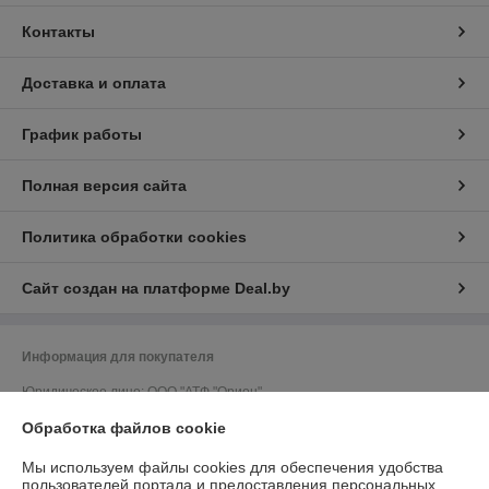
Контакты
Доставка и оплата
График работы
Полная версия сайта
Политика обработки cookies
Сайт создан на платформе Deal.by
Информация для покупателя
Юридическое лицо:
ООО "АТФ "Орион"
212011, г. Могилев, ул. Калужская, 41, кабинет 309
Обработка файлов cookie
Регистрационный номер ЕГР: 700033502
Мы используем файлы cookies для обеспечения удобства
УНП: 700033502
пользователей портала и предоставления персональных