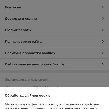
Контакты
Доставка и оплата
График работы
Полная версия сайта
Политика обработки cookies
Сайт создан на платформе Deal.by
Информация для покупателя
Юридическое лицо:
ООО "АТФ "Орион"
212011, г. Могилев, ул. Калужская, 41, кабинет 309
Обработка файлов cookie
Регистрационный номер ЕГР: 700033502
Мы используем файлы cookies для обеспечения удобства
УНП: 700033502
пользователей портала и предоставления персональных