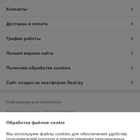
Контакты
Доставка и оплата
График работы
Полная версия сайта
Политика обработки cookies
Сайт создан на платформе Deal.by
Информация для покупателя
Юридическое лицо:
ООО "АТФ "Орион"
212011, г. Могилев, ул. Калужская, 41, кабинет 309
Обработка файлов cookie
Регистрационный номер ЕГР: 700033502
Мы используем файлы cookies для обеспечения удобства
УНП: 700033502
пользователей портала и предоставления персональных