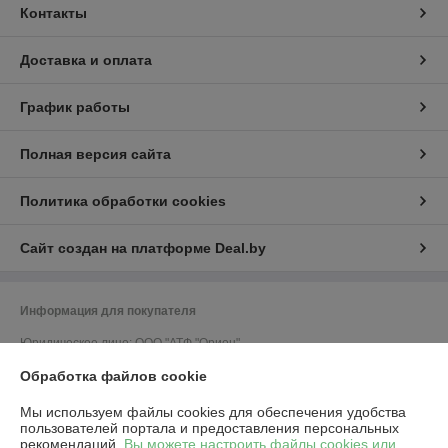
Контакты
Доставка и оплата
График работы
Полная версия сайта
Политика обработки cookies
Сайт создан на платформе Deal.by
Информация для покупателя
Юридическое лицо:
ООО "АТФ "Орион"
212011, г. Могилев, ул. Калужская, 41, кабинет 309
Обработка файлов cookie
Регистрационный номер ЕГР: 700033502
Мы используем файлы cookies для обеспечения удобства
УНП: 700033502
пользователей портала и предоставления персональных
рекомендаций.
Вы можете настроить файлы cookies или