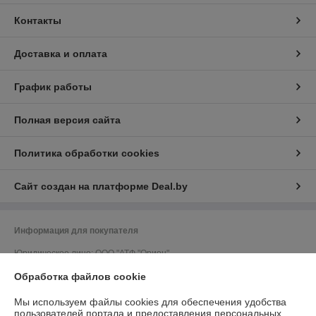
Контакты
Доставка и оплата
График работы
Полная версия сайта
Политика обработки cookies
Сайт создан на платформе Deal.by
Информация для покупателя
Юридическое лицо:
ООО "АТФ "Орион"
212011, г. Могилев, ул. Калужская, 41, кабинет 309
Обработка файлов cookie
Регистрационный номер ЕГР: 700033502
Мы используем файлы cookies для обеспечения удобства
УНП: 700033502
пользователей портала и предоставления персональных